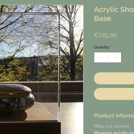
Acrylic Sh
Base
Price
€725.00
Quantity
*
Product inform
Miter cut corners
Museum acrylic ma