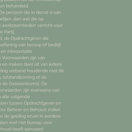
den behandeld.
 persoon die in dienst is van
rtijen, dan wel die op
s werkzaamheden verricht voor
 Partij.
nt: de Opdrachtgever die
oefening van beroep of bedrijf.
 en interpretatie
Voorwaarden zijn van
p en maken deel uit van iedere
eling verband houdende met de
, totstandkoming of de
an de Overeenkomst. De
rwaarden zijn eveneens van
p alle volgende
ten tussen Opdrachtgever en
oor Beheer en Behoud, indien
r de gelding ervan in eerdere
ten met Het Bureau voor
houd heeft aanvaard.