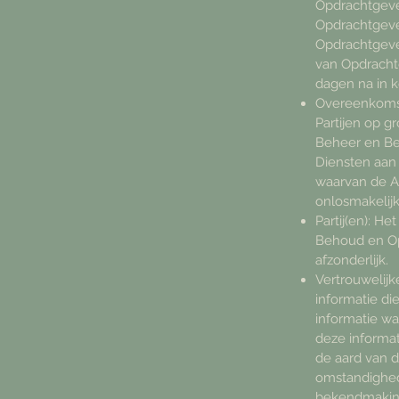
Opdrachtgeve
Opdrachtgever
Opdrachtgeve
van Opdracht
dagen na in k
Overeenkoms
Partijen op 
Beheer en Be
Diensten aan
waarvan de 
onlosmakelij
Partij(en): H
Behoud en O
afzonderlijk.
Vertrouwelijk
informatie die
informatie wa
deze informati
de aard van d
omstandighe
bekendmaking 