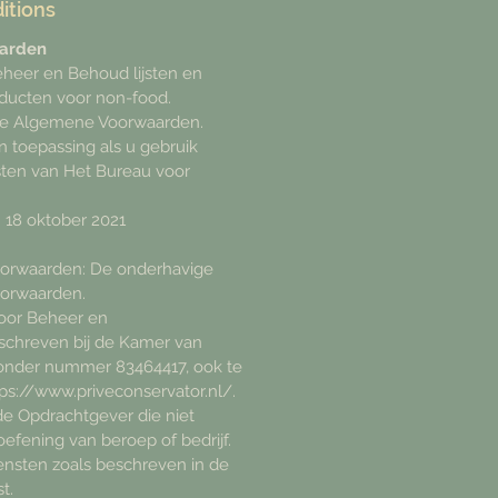
itions
arden
heer en Behoud lijsten en
ducten voor non-food.
 de Algemene Voorwaarden.
n toepassing als u gebruik
ten van Het Bureau voor
.
: 18 oktober 2021
orwaarden: De onderhavige
orwaarden.
oor Beheer en
schreven bij de Kamer van
nder nummer 83464417, ook te
ps://www.priveconservator.nl/.
e Opdrachtgever die niet
oefening van beroep of bedrijf.
iensten zoals beschreven in de
t.