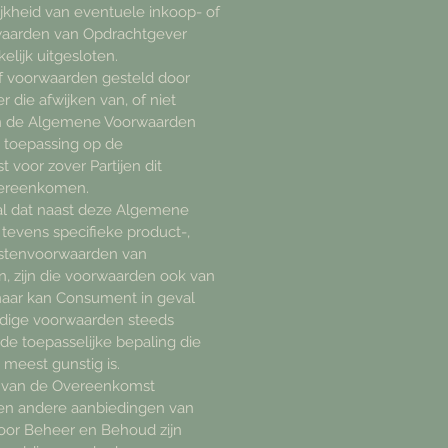
jkheid van eventuele inkoop- of
aarden van Opdrachtgever
elijk uitgesloten.
f voorwaarden gesteld door
 die afwijken van, of niet
n de Algemene Voorwaarden
n toepassing op de
voor zover Partijen dit
overeenkomen.
al dat naast deze Algemene
tevens specifieke product-,
enstenvoorwaarden van
jn, zijn die voorwaarden ook van
maar kan Consument in geval
ijdige voorwaarden steeds
e toepasselijke bepaling die
meest gunstig is.
 van de Overeenkomst
 en andere aanbiedingen van
oor Beheer en Behoud zijn