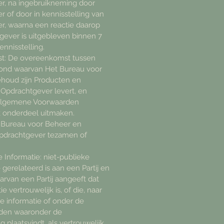
r, na ingebruikneming door
 of door in kennisstelling van
r, waarna een reactie daarop
gever is uitgebleven binnen 7
ennisstelling.
t: De overeenkomst tussen
grond waarvan Het Bureau voor
houd zijn Producten en
 Opdrachtgever levert, en
Algemene Voorwaarden
k onderdeel uitmaken.
et Bureau voor Beheer en
pdrachtgever tezamen of
e Informatie: niet-publieke
 gerelateerd is aan een Partij en
arvan een Partij aangeeft dat
e vertrouwelijk is, of die, naar
e informatie of onder de
den waaronder de
plaatsvindt, als vertrouwelijk