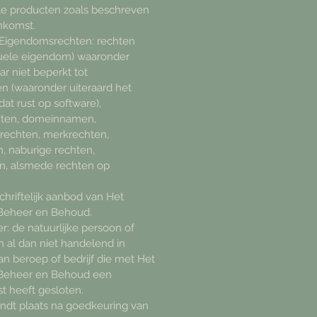
lle producten zoals beschreven
nkomst.
e Eigendomsrechten: rechten
ctuele eigendom) waaronder
r niet beperkt tot
n (waaronder uiteraard het
dat rust op software),
hten, domeinnamen,
echten, merkrechten,
, naburige rechten,
en, alsmede rechten op
schriftelijk aanbod van Het
Beheer en Behoud.
: de natuurlijke persoon of
 al dan niet handelend in
an beroep of bedrijf die met Het
 Beheer en Behoud een
 heeft gesloten.
indt plaats na goedkeuring van