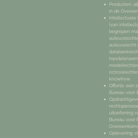
Producten: a
in de Overee
Intellectuel
(van intelle
begrepen maa
auteursrechte
auteursrecht 
databankrec
handelsnaamr
modelrechten
octrooirecht
knowhow.
Offerte: een 
Bureau voor 
Opdrachtgever
rechtspersoon
uitoefening v
Bureau voor
Overeenkomst
Oplevering: v