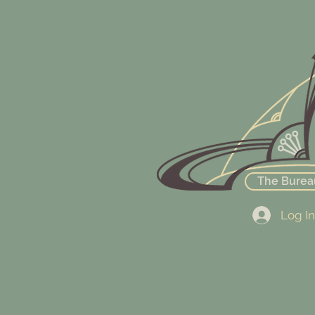
The Burea
Log In