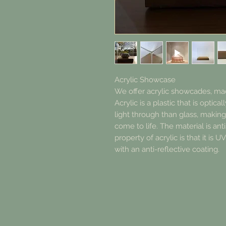
Acrylic Showcase
We offer acrylic showcades, mad
Acrylic is a plastic that is optic
light through than glass, making
come to life. The material is anti
property of acrylic is that it is 
with an anti-reflective coating.