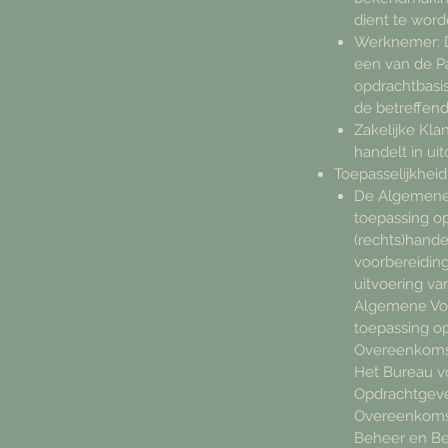
dient te wor
Werknemer: De
een van de Pa
opdrachtbasi
de betreffende
Zakelijke Kla
handelt in uit
Toepasselijkheid
De Algemene 
toepassing o
(rechts)hand
voorbereiding
uitvoering v
Algemene Voo
toepassing o
Overeenkoms
Het Bureau v
Opdrachtgeve
Overeenkoms
Beheer en Be