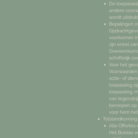
De toepasseli
andere voorw
wordt uitdrukk
Bepalingen o
Opdrachtgever
voorkomen i
zijn enkel va
Overeenkomst 
schriftelijk 
Voor het gev
Voorwaarden 
actie- of di
toepassing zi
toepassing, 
van tegenstr
beroepen op d
voor hem het 
Totstandkoming
Alle Offertes
Het Bureau v