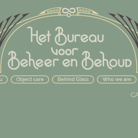
u
Object care
Behind Glass
Who we are
C