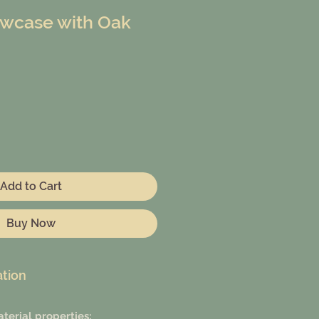
owcase with Oak
Add to Cart
Buy Now
ation
terial properties: