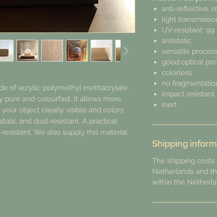
anti-reflective, 
light transmissi
UV-resistant: 99
antistatic
versatile proces
good optical pro
colorless
no fragmentatio
e of acrylic: polymethyl methacrylate.
impact resistant
ally pure and colourfast. It allows more
inert
 your object clearly visible and colors
static and dust-resistant. A practical
UV-resistant. We also supply this material
Shipping inform
The shipping costs 
Netherlands and th
within the Netherla