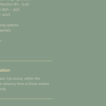
reflection 8% - 0.5%
on 85% – 99%
 - 100%
sing options
perties
n
ation
are 7.50 euros, within the
e delivery time is three weeks
nds.